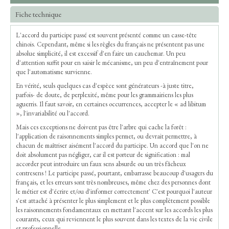
Fiche technique
L'accord du participe passé est souvent présenté comme un casse-tête
chinois. Cependant, même si les règles du français ne présentent pas une
absolue simplicité, il est excessif d'en faire un cauchemar. Un peu
d'attention suffit pour en saisir le mécanisme, un peu d'entraînement pour
que l'automatisme survienne.
En vérité, seuls quelques cas d'espèce sont générateurs -à juste titre,
parfois- de doute, de perplexité, même pour les grammairiens les plus
aguerris. Il faut savoir, en certaines occurrences, accepter le « ad libitum
», l'invariabilité ou l'accord.
Mais ces exceptions ne doivent pas être l'arbre qui cache la forêt :
l'application de raisonnements simples permet, ou devrait permettre, à
chacun de maîtriser aisément l'accord du participe. Un accord que l'on ne
doit absolument pas négliger, car il est porteur de signification : mal
accorder peut introduire un faux sens absurde ou un très fâcheux
contresens ! Le participe passé, pourtant, embarrasse beaucoup d'usagers du
français, et les erreurs sont très nombreuses, même chez des personnes dont
le métier est d'écrire et/ou d'informer correctement' C'est pourquoi l'auteur
s'est attaché à présenter le plus simplement et le plus complètement possible
les raisonnements fondamentaux en mettant l'accent sur les accords les plus
courants, ceux qui reviennent le plus souvent dans les textes de la vie civile
et professionnelle.