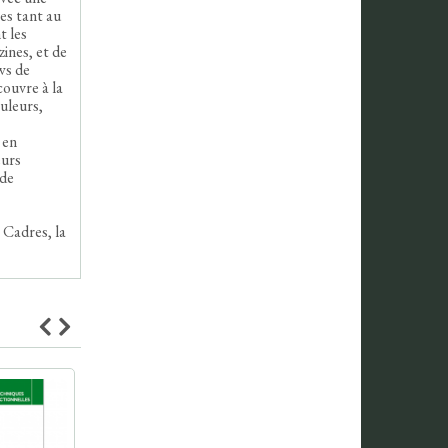
es tant au
t les
ines, et de
ws de
couvre à la
ouleurs,
 en
eurs
 de
 Cadres, la