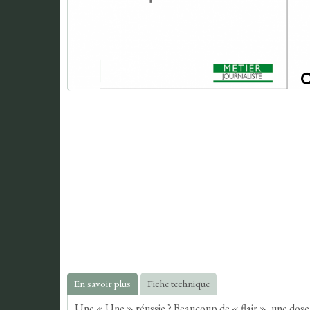
En savoir plus
Fiche technique
Une « Une » réussie ? Beaucoup de « flair », une dose 