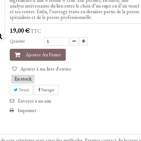
ingrédients d’une « bonne » Une. Elle permet, en outre, une
analyse intéressante du lien entre le choix d’un sujet ou d’un visuel
et ses ventes. Enfin, l’ouvrage traite en dernière partie de la presse
spécialisée et de la presse professionnelle.
19,00 €
TTC
Quantité
Ajouter Au Panier
Ajouter à ma liste d'envies
En stock
Tweet
Partager
Envoyer à un ami
Imprimer
de sens artistique mais aussi des méthodes. Premier contact du lecteur 