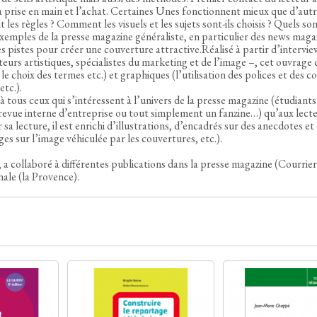
 la prise en main et l’achat. Certaines Unes fonctionnent mieux que d’autr
les règles ? Comment les visuels et les sujets sont-ils choisis ? Quels son
xemples de la presse magazine généraliste, en particulier des news magaz
s pistes pour créer une couverture attractive.Réalisé à partir d’intervie
teurs artistiques, spécialistes du marketing et de l’image –, cet ouvrage 
 le choix des termes etc.) et graphiques (l’utilisation des polices et des c
etc.).
 à tous ceux qui s’intéressent à l’univers de la presse magazine (étudiants
 revue interne d’entreprise ou tout simplement un fanzine…) qu’aux lect
 sa lecture, il est enrichi d’illustrations, d’encadrés sur des anecdotes et
es sur l’image véhiculée par les couvertures, etc.).
s, a collaboré à différentes publications dans la presse magazine (Courrier
nale (la Provence).