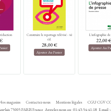
 rédaction
Construire le reportage télévisé - 4è
L'infographie de 
éd.
 €
22,00 
28,00 €
Panier
Ajouter Au Pa
Ajouter Au Panier
Nos magasins
Contactez-nous
Mentions légales
CGU CGV C
 Anglais 75005 PARIS France
Appelez-nous au :
01-43-54-41-18
E-mail :