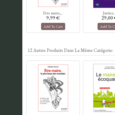
Etre maire,...
Justice..
9,99 €
29,00
Add To Cart
Add To C
12 Autres Produits Dans La Même Catégorie: