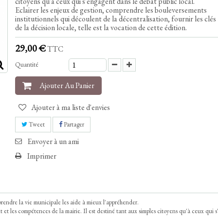
citoyens qu'à ceux qui s'engagent dans le débat public local.
Eclairer les enjeux de gestion, comprendre les bouleversements
institutionnels qui découlent de la décentralisation, fournir les clés
de la décision locale, telle est la vocation de cette édition.
29,00 €
TTC
Quantité
Ajouter Au Panier
Ajouter à ma liste d'envies
Tweet
Partager
Envoyer à un ami
Imprimer
rendre la vie municipale les aide à mieux l'appréhender.
t et les compétences de la mairie. Il est destiné tant aux simples citoyens qu'à ceux qui 