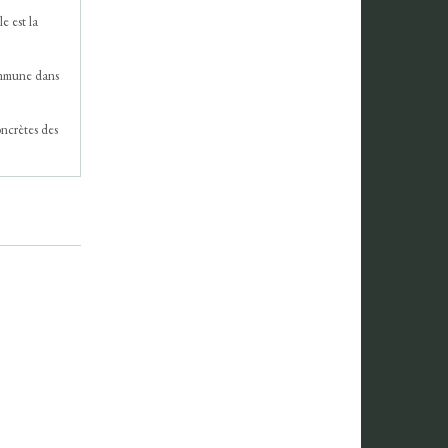
e est la
commune dans
oncrètes des