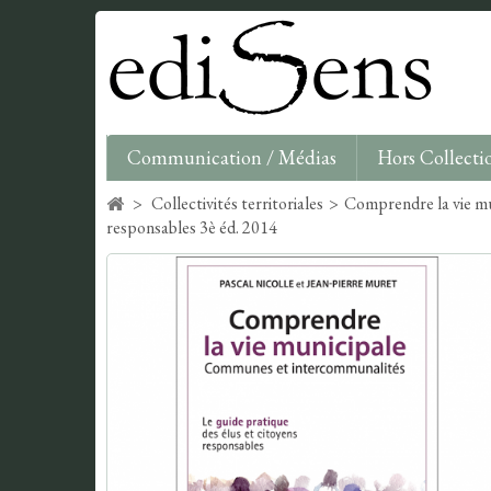
Communication / Médias
Hors Collecti
>
Collectivités territoriales
>
Comprendre la vie mu
responsables 3è éd. 2014