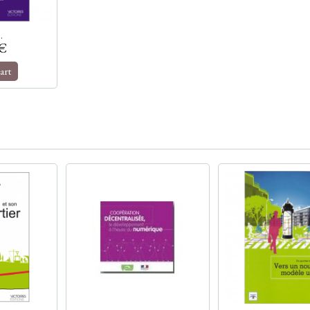
.
 €
art