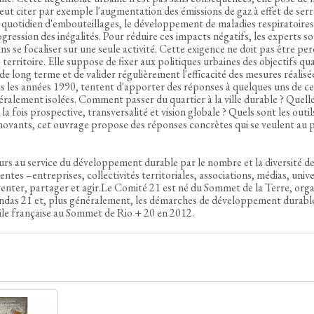
peut citer par exemple l'augmentation des émissions de gaz à effet de serre
t quotidien d'embouteillages, le développement de maladies respiratoires
ression des inégalités. Pour réduire ces impacts négatifs, les experts s
sans se focaliser sur une seule activité. Cette exigence ne doit pas être 
rritoire. Elle suppose de fixer aux politiques urbaines des objectifs qual
de long terme et de valider régulièrement l'efficacité des mesures réalisé
uis les années 1990, tentent d'apporter des réponses à quelques uns de ce
néralement isolées. Comment passer du quartier à la ville durable ? Quelle
a fois prospective, transversalité et vision globale ? Quels sont les outil
nnovants, cet ouvrage propose des réponses concrètes qui se veulent au 
eurs au service du développement durable par le nombre et la diversité d
s –entreprises, collectivités territoriales, associations, médias, unive
nventer, partager et agir.Le Comité 21 est né du Sommet de la Terre, orga
ndas 21 et, plus généralement, les démarches de développement durable.
vile française au Sommet de Rio + 20 en 2012.