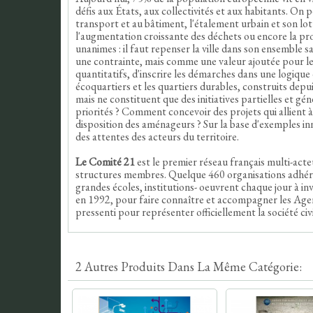
défis aux États, aux collectivités et aux habitants. On 
transport et au bâtiment, l'étalement urbain et son lo
l'augmentation croissante des déchets ou encore la prog
unanimes : il faut repenser la ville dans son ensemble 
une contrainte, mais comme une valeur ajoutée pour le te
quantitatifs, d'inscrire les démarches dans une logique 
écoquartiers et les quartiers durables, construits dep
mais ne constituent que des initiatives partielles et gé
priorités ? Comment concevoir des projets qui allient à l
disposition des aménageurs ? Sur la base d'exemples i
des attentes des acteurs du territoire.
Le Comité 21
est le premier réseau français multi-act
structures membres. Quelque 460 organisations adhérente
grandes écoles, institutions- oeuvrent chaque jour à i
en 1992, pour faire connaître et accompagner les Age
pressenti pour représenter officiellement la société ci
2 Autres Produits Dans La Même Catégorie: