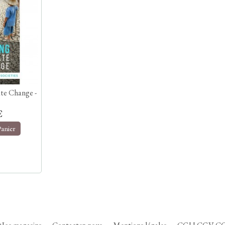
te Change -
€
Panier