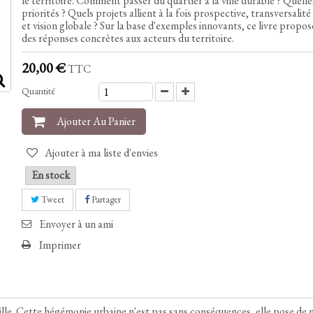
le territoire. Comment passer du quartier à la ville durable ? Quelle
priorités ? Quels projets allient à la fois prospective, transversalité
et vision globale ? Sur la base d'exemples innovants, ce livre propos
des réponses concrètes aux acteurs du territoire.
20,00 €
TTC
Quantité
Ajouter Au Panier
Ajouter à ma liste d'envies
En stock
Tweet
Partager
Envoyer à un ami
Imprimer
ille. Cette hégémonie urbaine n'est pas sans conséquences, elle pose d