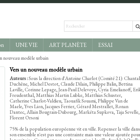
on
UNE VIE
ART PLANÈTE
ESSAI
un nouveau modèle urbain
Vers un nouveau modèle urbain
Auteurs :
Sous la direction d'Antoine Charlot (Comité 21): Chantal
Duchêne, Michel Destot, Claude Dilain, Philippe Balin, Bettina
Laville, Corinne Lepage, Jean-Paul Delevoye, Cyria Emelianoff, Eri
Freudenthal, Matthias Martin Lubke, Matthias Schuster,
Catherine Charlot-Valdieu, Taouafik Souami, Philippe Van de
Maele, Yves Lion, Jacques Ferrier, Gérard Mestrallet, Ronan
Dantec, Allain Bougrain-Dubourg, Markéta Supkova, Taja Sevelle,
Florent Orsoni
75% de la population européenne vit en ville. Repenser la ville dans
son ensemble n'est pas une contrainte mais une valeur ajoutée pou