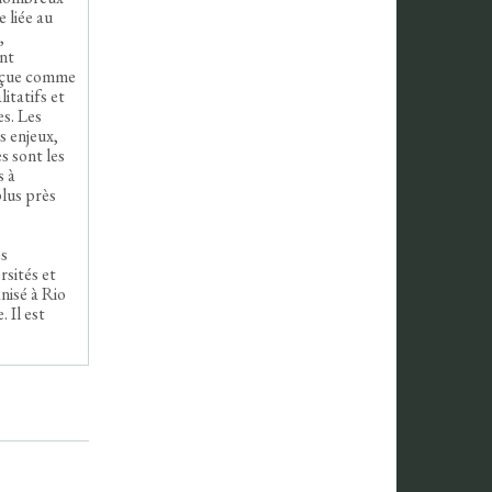
 liée au
,
ont
perçue comme
itatifs et
es. Les
s enjeux,
s sont les
s à
plus près
es
rsités et
nisé à Rio
 Il est