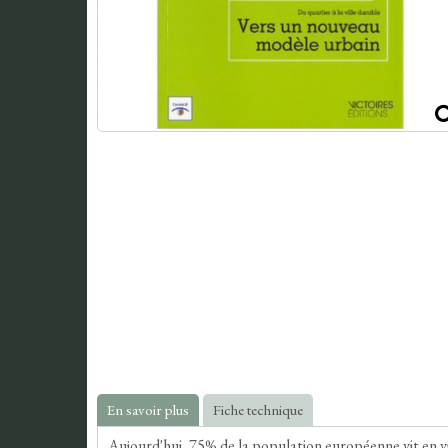
En savoir plus
Fiche technique
Aujourd'hui, 75% de la population européenne vit en v