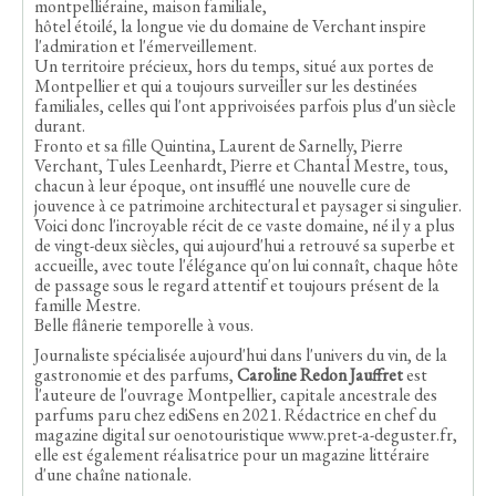
montpelliéraine, maison familiale,
hôtel étoilé, la longue vie du domaine de Verchant inspire
l'admiration et l'émerveillement.
Un territoire précieux, hors du temps, situé aux portes de
Montpellier et qui a toujours surveiller sur les destinées
familiales, celles qui l'ont apprivoisées parfois plus d'un siècle
durant.
Fronto et sa fille Quintina, Laurent de Sarnelly, Pierre
Verchant, Tules Leenhardt, Pierre et Chantal Mestre, tous,
chacun à leur époque, ont insufflé une nouvelle cure de
jouvence à ce patrimoine architectural et paysager si singulier.
Voici donc l'incroyable récit de ce vaste domaine, né il y a plus
de vingt-deux siècles, qui aujourd'hui a retrouvé sa superbe et
accueille, avec toute l'élégance qu'on lui connaît, chaque hôte
de passage sous le regard attentif et toujours présent de la
famille Mestre.
Belle flânerie temporelle à vous.
Journaliste spécialisée aujourd'hui dans l'univers du vin, de la
gastronomie et des parfums,
Caroline Redon Jauffret
est
l'auteure de l'ouvrage
Montpellier, capitale ancestrale des
parfums
paru chez ediSens en 2021. Rédactrice en chef du
magazine digital sur oenotouristique www.pret-a-deguster.fr,
elle est également réalisatrice pour un magazine littéraire
d'une chaîne nationale.